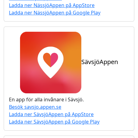
Ladda ner
NässjöAppen
på AppStore
Ladda ner
NässjöAppen
på Google Play
SävsjöAppen
En app för alla invånare i
Sävsjö
.
Besök
savsjo.appen.se
Ladda ner
SävsjöAppen
på AppStore
Ladda ner
SävsjöAppen
på Google Play