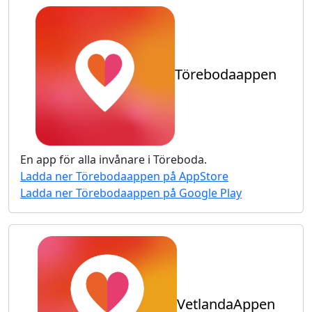
Törebodaappen
En app för alla invånare i
Töreboda
.
Ladda ner
Törebodaappen
på AppStore
Ladda ner
Törebodaappen
på Google Play
VetlandaAppen