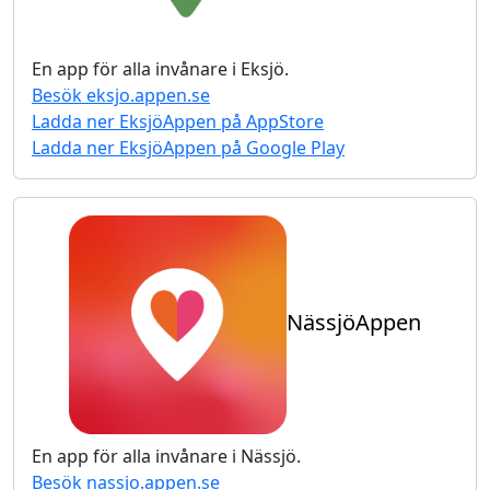
En app för alla invånare i
Eksjö
.
Besök
eksjo.appen.se
Ladda ner
EksjöAppen
på AppStore
Ladda ner
EksjöAppen
på Google Play
NässjöAppen
En app för alla invånare i
Nässjö
.
Besök
nassjo.appen.se